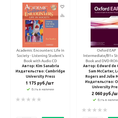
Academic Encounters: Life in
Oxford EAP
Society - Listening Student's
Intermediate/B1+ St
Book with Audio CD
Book and DVD-ROM
Автор: Kim Sanabria
Автор: Edward de 
Издательство: Cambridge
Sam McCarter, L
University Press
Rogers and Julie 
Издательство: O
1 175
руб.
/шт
University Pre
Есть в наличии
2 060
руб.
/ш
Есть в налич