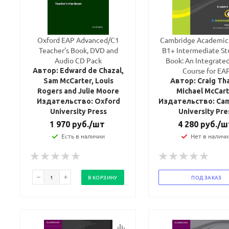
Oxford EAP Advanced/C1
Cambridge Academic 
Teacher's Book, DVD and
B1+ Intermediate St
Audio CD Pack
Book: An Integrated 
Course for EA
Автор: Edward de Chazal,
Sam McCarter, Louis
Автор: Craig Tha
Rogers and Julie Moore
Michael McCar
Издательство: Oxford
Издательство: Ca
University Press
University Pre
1 970
руб.
/шт
4 280
руб.
/ш
Есть в наличии
Нет в наличи
В КОРЗИНУ
ПОД ЗАКАЗ