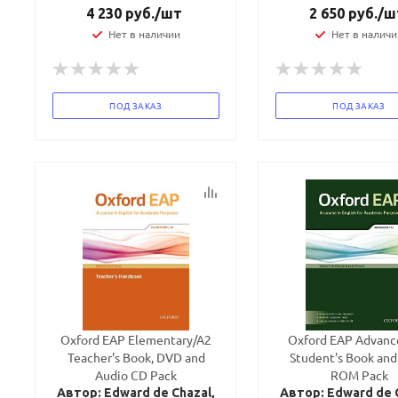
4 230
руб.
/шт
2 650
руб.
/ш
Нет в наличии
Нет в наличи
ПОД ЗАКАЗ
ПОД ЗАКАЗ
Oxford EAP Elementary/A2
Oxford EAP Advanc
Teacher's Book, DVD and
Student's Book an
Audio CD Pack
ROM Pack
Автор: Edward de Chazal,
Автор: Edward de 