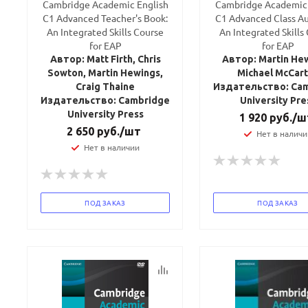
Cambridge Academic English
Cambridge Academic 
C1 Advanced Teacher's Book:
C1 Advanced Class Au
An Integrated Skills Course
An Integrated Skills
for EAP
for EAP
Автор: Matt Firth, Chris
Автор: Martin He
Sowton, Martin Hewings,
Michael McCar
Craig Thaine
Издательство: Ca
Издательство: Cambridge
University Pre
University Press
1 920
руб.
/ш
2 650
руб.
/шт
Нет в наличи
Нет в наличии
ПОД ЗАКАЗ
ПОД ЗАКАЗ