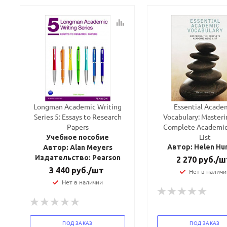
Longman Academic Writing
Essential Acade
Series 5: Essays to Research
Vocabulary: Masteri
Papers
Complete Academi
List
Учебное пособие
Автор: Helen Hu
Автор: Alan Meyers
Издательство: Pearson
2 270
руб.
/ш
3 440
руб.
/шт
Нет в наличи
Нет в наличии
ПОД ЗАКАЗ
ПОД ЗАКАЗ