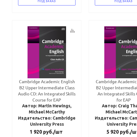
ПОД ЗАКАЗ
ПОД ЗАКАЗ
Cambridge Academic English
Cambridge Academic 
B2 Upper Intermediate Class
B2 Upper Intermedia
Audio CD: An Integrated Skills
An Integrated Skills
Course for EAP
for EAP
Автор: Martin Hewings,
Автор: Craig Tha
Michael McCarthy
Michael McCar
Издательство: Cambridge
Издательство: Ca
University Press
University Pre
1 920
руб.
/шт
5 920
руб.
/ш