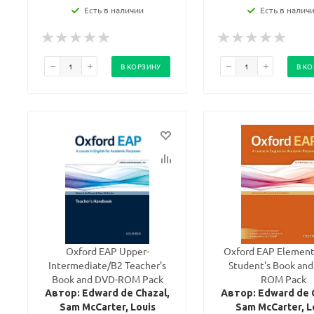
Есть в наличии
Есть в налич
В КОРЗИНУ
В К
Oxford EAP Upper-
Oxford EAP Element
Intermediate/B2 Teacher's
Student's Book an
Book and DVD-ROM Pack
ROM Pack
Автор: Edward de Chazal,
Автор: Edward de 
Sam McCarter, Louis
Sam McCarter, L