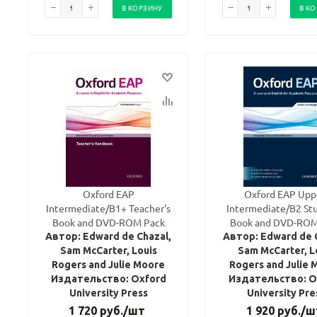
В КОРЗИНУ
В К
Oxford EAP
Oxford EAP Upp
Intermediate/B1+ Teacher's
Intermediate/B2 Stu
Book and DVD-ROM Pack
Book and DVD-ROM
Автор: Edward de Chazal,
Автор: Edward de 
Sam McCarter, Louis
Sam McCarter, L
Rogers and Julie Moore
Rogers and Julie 
Издательство: Oxford
Издательство: O
University Press
University Pre
1 720
руб.
/шт
1 920
руб.
/ш