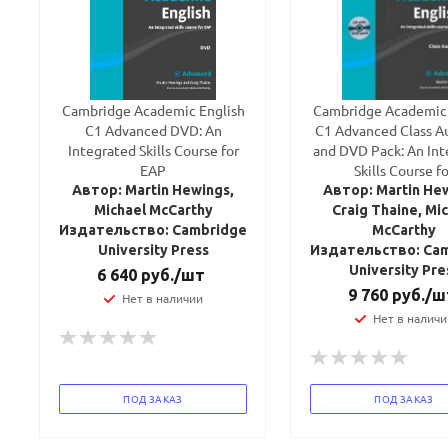
Cambridge Academic English
Cambridge Academic 
C1 Advanced DVD: An
C1 Advanced Class A
Integrated Skills Course for
and DVD Pack: An Int
EAP
Skills Course f
Автор: Martin Hewings,
Автор: Martin He
Michael McCarthy
Craig Thaine, Mi
Издательство: Cambridge
McCarthy
University Press
Издательство: Ca
University Pre
6 640
руб.
/шт
9 760
руб.
/ш
Нет в наличии
Нет в наличи
ПОД ЗАКАЗ
ПОД ЗАКАЗ