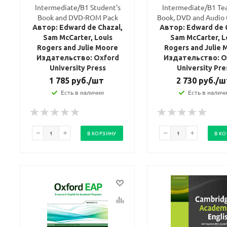
Intermediate/B1 Student's
Intermediate/B1 Tea
Book and DVD-ROM Pack
Book, DVD and Audio
Автор: Edward de Chazal,
Автор: Edward de 
Sam McCarter, Louis
Sam McCarter, L
Rogers and Julie Moore
Rogers and Julie 
Издательство: Oxford
Издательство: O
University Press
University Pre
1 785
руб.
/шт
2 730
руб.
/ш
Есть в наличии
Есть в налич
В КОРЗИНУ
В К