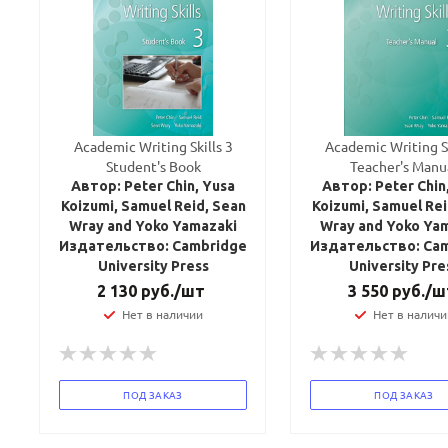
Academic Writing Skills 3
Academic Writing Sk
Student's Book
Teacher's Manu
Автор: Peter Chin, Yusa
Автор: Peter Chin
Koizumi, Samuel Reid, Sean
Koizumi, Samuel Rei
Wray and Yoko Yamazaki
Wray and Yoko Ya
Издательство: Cambridge
Издательство: Ca
University Press
University Pre
2 130
руб.
/шт
3 550
руб.
/ш
Нет в наличии
Нет в наличи
ПОД ЗАКАЗ
ПОД ЗАКАЗ