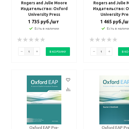
Rogers and Julie Moore
Rogers and Julie 
Издательство: Oxford
Издательство: O
University Press
University Pre
1 735
руб.
/шт
1 465
руб.
/ш
Есть в наличии
Есть в налич
В КОРЗИНУ
В К
Oxford EAP Pre-
Oxford EAP Pr