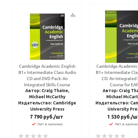
Cambridge Academic English
Cambridge Academic 
B1+ Intermediate Class Audio
B1+ Intermediate Cla
CD and DVD Pack: An
CD: An Integrated S
Integrated Skills Course
Course for EA
Автор: Craig Thaine,
Автор: Craig Tha
Michael McCarthy
Michael McCar
Издательство: Cambridge
Издательство: Ca
University Press
University Pre
7 790
руб.
/шт
1 530
руб.
/ш
Нет в наличии
Нет в наличи