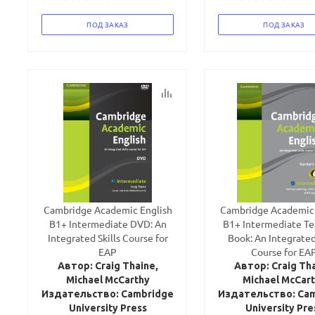
ПОД ЗАКАЗ
ПОД ЗАКАЗ
Ваш E-mail:
Ваш E-mail:
Cambridge Academic English
Cambridge Academic 
B1+ Intermediate DVD: An
B1+ Intermediate Te
Integrated Skills Course for
Book: An Integrated 
политикой
политикой
EAP
Course for EA
конфидициальности
конфидициальности
Автор: Craig Thaine,
Автор: Craig Tha
Michael McCarthy
Michael McCar
Издательство: Cambridge
Издательство: Ca
University Press
University Pre