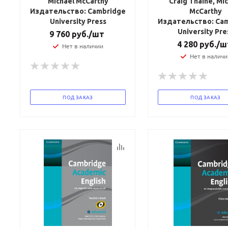
Michael McCarthy
Craig Thaine, Mi
Издательство: Cambridge
McCarthy
University Press
Издательство: Ca
University Pre
9 760
руб.
/шт
4 280
руб.
/ш
Нет в наличии
Нет в наличи
ПОД ЗАКАЗ
ПОД ЗАКАЗ