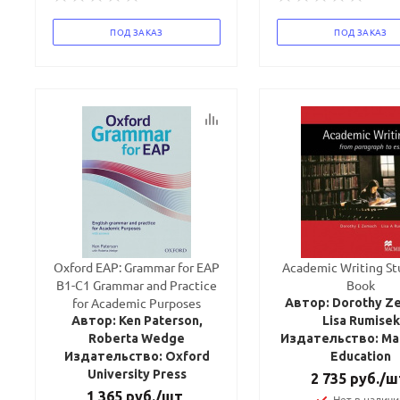
ПОД ЗАКАЗ
ПОД ЗАКАЗ
Oxford EAP: Grammar for EAP
Academic Writing St
B1-C1 Grammar and Practice
Book
for Academic Purposes
Автор: Dorothy Z
Автор: Ken Paterson,
Lisa Rumisek
Roberta Wedge
Издательство: Mac
Издательство: Oxford
Education
University Press
2 735
руб.
/ш
1 365
руб.
/шт
Нет в наличи