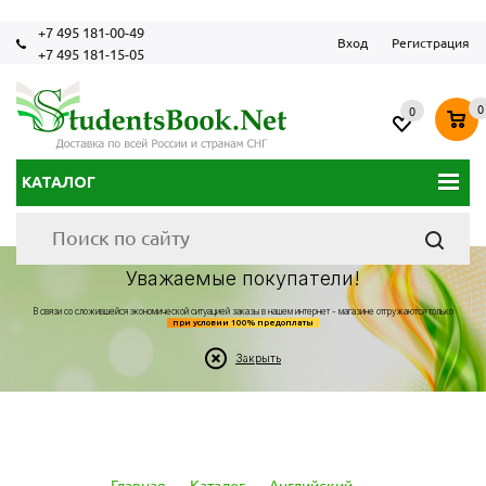
+7 495 181-00-49
Вход
Регистрация
+7 495 181-15-05
0
0
КАТАЛОГ
Уважаемые покупатели!
В связи со сложившейся экономической ситуацией заказы в нашем интернет - магазине отгружаются только
при условии 100% предоплаты
Закрыть
Главная
-
Каталог
-
Английский
-