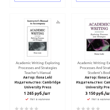
Academic Writing: Exploring
Academic Writing: Ex
Processes and Strategies
Processes And Stra
Teacher's Manual
Student's Boo
Автор: Ilona Leki
Автор: Ilona L
Издательство: Cambridge
Издательство: Ca
University Press
University Pre
1 265
руб.
/шт
3 150
руб.
/ш
Нет в наличии
Нет в наличи