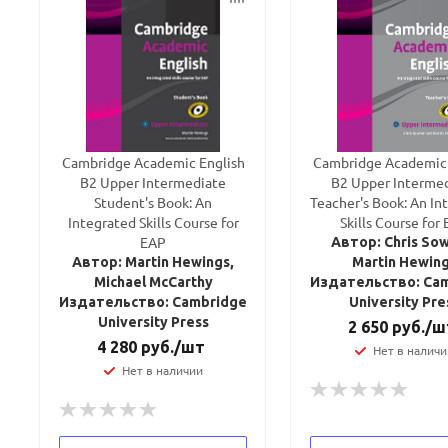
Cambridge Academic English
Cambridge Academic 
B2 Upper Intermediate
B2 Upper Interme
Student's Book: An
Teacher's Book: An In
Integrated Skills Course for
Skills Course for
EAP
Автор: Chris Sow
Автор: Martin Hewings,
Martin Hewin
Michael McCarthy
Издательство: Ca
Издательство: Cambridge
University Pre
University Press
2 650
руб.
/ш
4 280
руб.
/шт
Нет в наличи
Нет в наличии