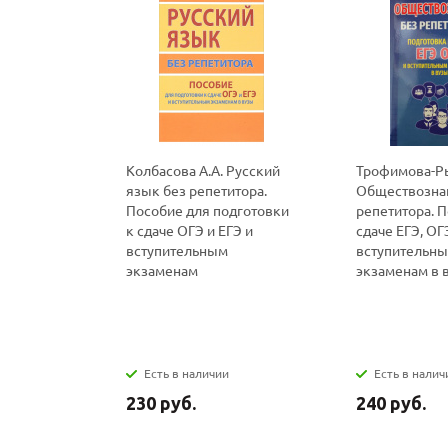
Колбасова А.А. Русский
Трофимова-Ры
язык без репетитора.
Обществозна
Пособие для подготовки
репетитора. П
к сдаче ОГЭ и ЕГЭ и
сдаче ЕГЭ, ОГ
вступительным
вступительн
экзаменам
экзаменам в 
Есть в наличии
Есть в налич
230 руб.
240 руб.