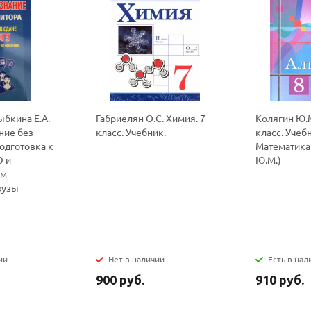
политикой
политикой
бкина Е.А.
Габриелян О.С. Химия. 7
Колягин Ю.М
конфидициальности
конфидициальности
ние без
класс. Учебник.
класс. Учеб
одготовка к
Математика
Э и
Ю.М.)
ым
вузы
ии
Нет в наличии
Есть в нал
900 руб.
910 руб.