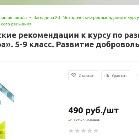
таршая школа
-
Загладина Х.Т. Методические рекомендации к курс
еского движения
ские рекомендации к курсу по ра
». 5-9 класс. Развитие добровол
Отложить
Сравнить
490
руб.
/шт
Есть в наличии