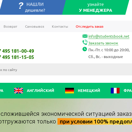
НАШЛИ
узнайте
дешевле?
У МЕНЕДЖЕРА
Возврат
Самовывоз
Контакты
Отследить заказ
info@studentsbook.net
Заказать звонок
Пн.-Пт. с 10:00 до 20:00,
7 495 181-00-49
Сб., Вс. - выходные
7 495 181-15-05
РА
АНГЛИЙСКИЙ
НЕМЕЦКИЙ
ФРА
о сложившейся экономической ситуацией заказ
отгружаются только
при условии 100% предоп