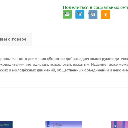
Поделиться в социальных сет
вы о товаре
бровольческого движения «Дорогою добра» адресованы руководителя
ководителям, методистам, психологам, вожатым. Издание также может
детских и молодёжных движений, общественных объединений и некомм
Ваш E-mail:
Ваш E-mail: