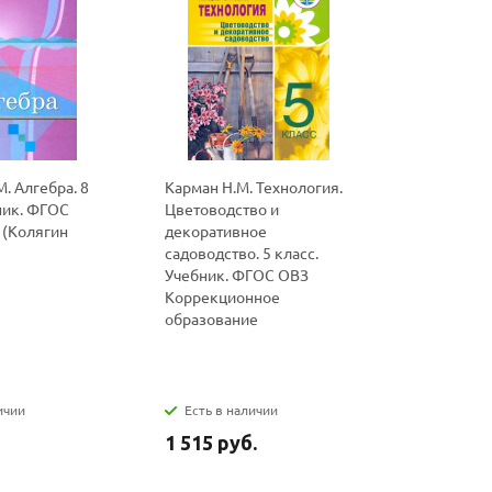
. Алгебра. 8
Карман Н.М. Технология.
Лифанова 
ник. ФГОС
Цветоводство и
9 класс. У
 (Колягин
декоративное
Адаптиро
садоводство. 5 класс.
программ
Учебник. ФГОС ОВЗ
приложен
Коррекционное
Коррекци
образование
образова
ичии
Есть в наличии
Есть в н
1 515 руб.
1 455 ру