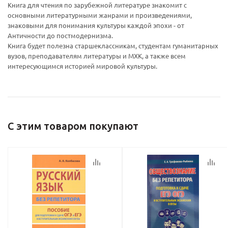
Книга для чтения по зарубежной литературе знакомит с
основными литературными жанрами и произведениями,
знаковыми для понимания культуры каждой эпохи - от
Античности до постмодернизма.
Книга будет полезна старшеклассникам, студентам гуманитарных
Ваш E-mail:
Ваш E-mail:
вузов, преподавателям литературы и МХК, а также всем
интересующимся историей мировой культуры.
С этим товаром покупают
политикой
политикой
конфидициальности
конфидициальности