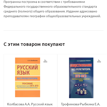
Программа построена в соответствии с требованиями
Федерального государственного образовательного стандарта
среднего (полного) общего образования. Издание адресовано
преподавателям географии общеобразовательных учреждений.
Ваш E-mail:
Ваш E-mail:
С этим товаром покупают
политикой
политикой
конфидициальности
конфидициальности
Колбасова А.А. Русский язык
Трофимова-Рыбкина Е.А.