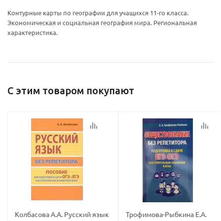
Ваш E-mail:
Ваш E-mail:
Контурные карты по географии для учащихся 11-го класса.
Экономическая и социальная география мира. Региональная
характеристика.
политикой
политикой
С этим товаром покупают
конфидициальности
конфидициальности
Колбасова А.А. Русский язык
Трофимова-Рыбкина Е.А.